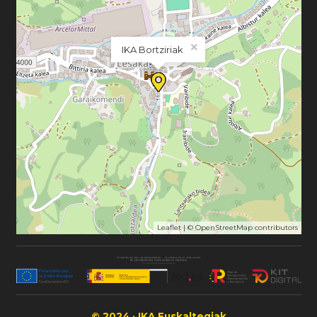
×
IKA Bortziriak
Leaflet
| ©
OpenStreetMap
contributors
© 2024 · IKA Euskaltegiak