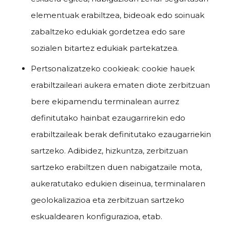
elementuak erabiltzea, bideoak edo soinuak
zabaltzeko edukiak gordetzea edo sare
sozialen bitartez edukiak partekatzea.
Pertsonalizatzeko cookieak: cookie hauek
erabiltzaileari aukera ematen diote zerbitzuan
bere ekipamendu terminalean aurrez
definitutako hainbat ezaugarrirekin edo
erabiltzaileak berak definitutako ezaugarriekin
sartzeko. Adibidez, hizkuntza, zerbitzuan
sartzeko erabiltzen duen nabigatzaile mota,
aukeratutako edukien diseinua, terminalaren
geolokalizazioa eta zerbitzuan sartzeko
eskualdearen konfigurazioa, etab.