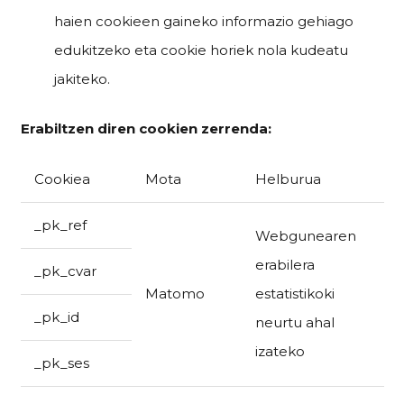
haien cookieen gaineko informazio gehiago
edukitzeko eta cookie horiek nola kudeatu
jakiteko.
Erabiltzen diren cookien zerrenda:
Cookiea
Mota
Helburua
_pk_ref
Webgunearen
erabilera
_pk_cvar
Matomo
estatistikoki
_pk_id
neurtu ahal
izateko
_pk_ses