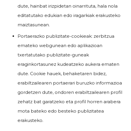
dute, hainbat irizpidetan oinarrituta, hala nola
editatutako edukian edo iragarkiak erakusteko
maiztasunean.
Portaerazko publizitate-cookieak: zerbitzua
emateko webgunean edo aplikazioan
txertatutako publizitate-guneak
eraginkortasunez kudeatzeko aukera ematen
dute. Cookie hauek, behaketaren bidez,
erabiltzailearen portaerari buruzko informazioa
gordetzen dute, ondoren erabiltzailearen profil
zehatz bat garatzeko eta profil horren arabera
mota bateko edo besteko publizitatea
erakusteko.