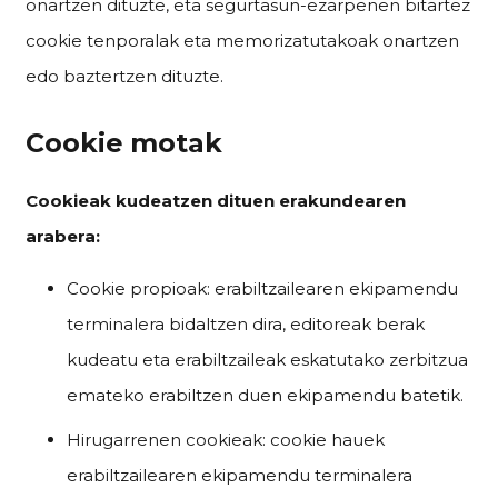
onartzen dituzte, eta segurtasun-ezarpenen bitartez
cookie tenporalak eta memorizatutakoak onartzen
edo baztertzen dituzte.
Cookie motak
Cookieak kudeatzen dituen erakundearen
arabera:
Cookie propioak: erabiltzailearen ekipamendu
terminalera bidaltzen dira, editoreak berak
kudeatu eta erabiltzaileak eskatutako zerbitzua
emateko erabiltzen duen ekipamendu batetik.
Hirugarrenen cookieak: cookie hauek
erabiltzailearen ekipamendu terminalera