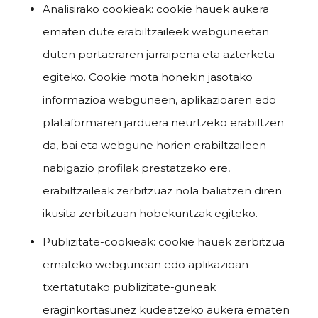
Analisirako cookieak: cookie hauek aukera
ematen dute erabiltzaileek webguneetan
duten portaeraren jarraipena eta azterketa
egiteko. Cookie mota honekin jasotako
informazioa webguneen, aplikazioaren edo
plataformaren jarduera neurtzeko erabiltzen
da, bai eta webgune horien erabiltzaileen
nabigazio profilak prestatzeko ere,
erabiltzaileak zerbitzuaz nola baliatzen diren
ikusita zerbitzuan hobekuntzak egiteko.
Publizitate-cookieak: cookie hauek zerbitzua
emateko webgunean edo aplikazioan
txertatutako publizitate-guneak
eraginkortasunez kudeatzeko aukera ematen