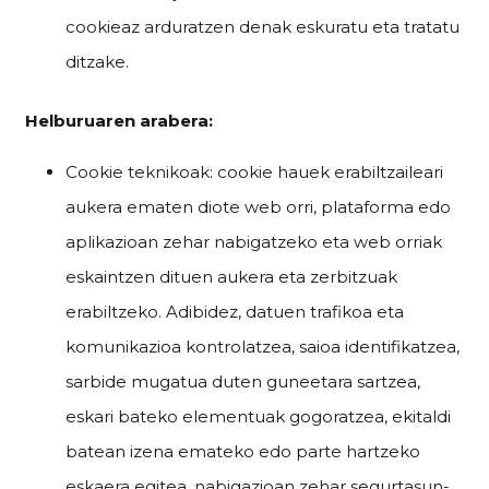
cookieaz arduratzen denak eskuratu eta tratatu
ditzake.
Helburuaren arabera:
Cookie teknikoak: cookie hauek erabiltzaileari
aukera ematen diote web orri, plataforma edo
aplikazioan zehar nabigatzeko eta web orriak
eskaintzen dituen aukera eta zerbitzuak
erabiltzeko. Adibidez, datuen trafikoa eta
komunikazioa kontrolatzea, saioa identifikatzea,
sarbide mugatua duten guneetara sartzea,
eskari bateko elementuak gogoratzea, ekitaldi
batean izena emateko edo parte hartzeko
eskaera egitea, nabigazioan zehar segurtasun-