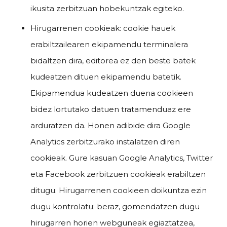
ikusita zerbitzuan hobekuntzak egiteko.
Hirugarrenen cookieak: cookie hauek
erabiltzailearen ekipamendu terminalera
bidaltzen dira, editorea ez den beste batek
kudeatzen dituen ekipamendu batetik.
Ekipamendua kudeatzen duena cookieen
bidez lortutako datuen tratamenduaz ere
arduratzen da. Honen adibide dira Google
Analytics zerbitzurako instalatzen diren
cookieak. Gure kasuan Google Analytics, Twitter
eta Facebook zerbitzuen cookieak erabiltzen
ditugu. Hirugarrenen cookieen doikuntza ezin
dugu kontrolatu; beraz, gomendatzen dugu
hirugarren horien webguneak egiaztatzea,