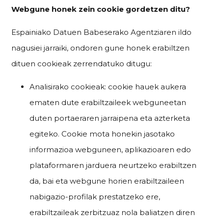
Webgune honek zein cookie gordetzen ditu?
Espainiako Datuen Babeserako Agentziaren ildo
nagusiei jarraiki, ondoren gune honek erabiltzen
dituen cookieak zerrendatuko ditugu:
Analisirako cookieak: cookie hauek aukera
ematen dute erabiltzaileek webguneetan
duten portaeraren jarraipena eta azterketa
egiteko. Cookie mota honekin jasotako
informazioa webguneen, aplikazioaren edo
plataformaren jarduera neurtzeko erabiltzen
da, bai eta webgune horien erabiltzaileen
nabigazio-profilak prestatzeko ere,
erabiltzaileak zerbitzuaz nola baliatzen diren