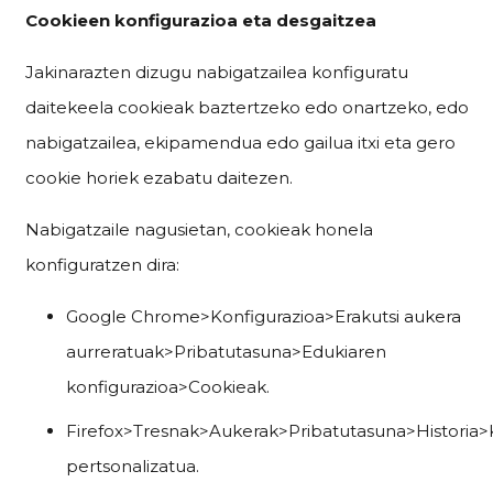
Cookieen konfigurazioa eta desgaitzea
Jakinarazten dizugu nabigatzailea konfiguratu
daitekeela cookieak baztertzeko edo onartzeko, edo
nabigatzailea, ekipamendua edo gailua itxi eta gero
cookie horiek ezabatu daitezen.
Nabigatzaile nagusietan, cookieak honela
konfiguratzen dira:
Google Chrome>Konfigurazioa>Erakutsi aukera
aurreratuak>Pribatutasuna>Edukiaren
konfigurazioa>Cookieak.
Firefox>Tresnak>Aukerak>Pribatutasuna>Historia>
pertsonalizatua.