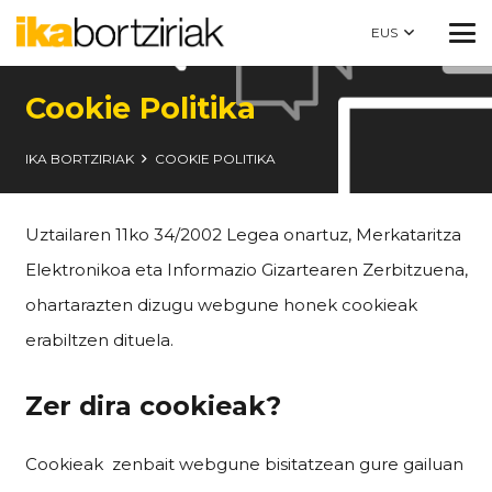
EUS
Cookie Politika
IKA BORTZIRIAK
COOKIE POLITIKA
Uztailaren 11ko 34/2002 Legea onartuz, Merkataritza
Elektronikoa eta Informazio Gizartearen Zerbitzuena,
ohartarazten dizugu webgune honek cookieak
erabiltzen dituela.
Zer dira cookieak?
Cookieak zenbait webgune bisitatzean gure gailuan