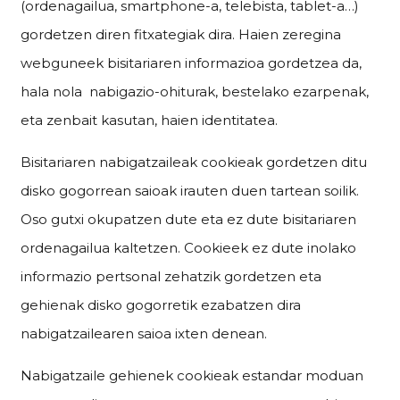
(ordenagailua, smartphone-a, telebista, tablet-a…)
gordetzen diren fitxategiak dira. Haien zeregina
webguneek bisitariaren informazioa gordetzea da,
hala nola nabigazio-ohiturak, bestelako ezarpenak,
eta zenbait kasutan, haien identitatea.
Bisitariaren nabigatzaileak cookieak gordetzen ditu
disko gogorrean saioak irauten duen tartean soilik.
Oso gutxi okupatzen dute eta ez dute bisitariaren
ordenagailua kaltetzen. Cookieek ez dute inolako
informazio pertsonal zehatzik gordetzen eta
gehienak disko gogorretik ezabatzen dira
nabigatzailearen saioa ixten denean.
Nabigatzaile gehienek cookieak estandar moduan