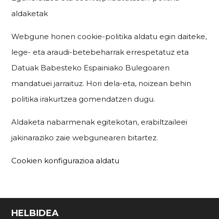
aldaketak
Webgune honen cookie-politika aldatu egin daiteke,
lege- eta araudi-betebeharrak errespetatuz eta
Datuak Babesteko Espainiako Bulegoaren
mandatuei jarraituz. Hori dela-eta, noizean behin
politika irakurtzea gomendatzen dugu.
Aldaketa nabarmenak egitekotan, erabiltzaileei
jakinaraziko zaie webgunearen bitartez.
Cookien konfigurazioa aldatu
HELBIDEA