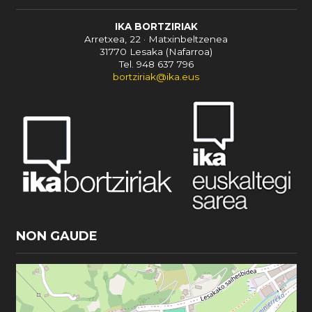
IKA BORTZIRIAK
Arretxea, 22 · Matxinbeltzenea
31770 Lesaka (Nafarroa)
Tel. 948 637 796
bortziriak@ika.eus
NON GAUDE