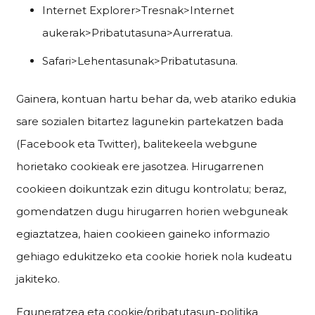
Internet Explorer>Tresnak>Internet
aukerak>Pribatutasuna>Aurreratua.
Safari>Lehentasunak>Pribatutasuna.
Gainera, kontuan hartu behar da, web atariko edukia
sare sozialen bitartez lagunekin partekatzen bada
(Facebook eta Twitter), balitekeela webgune
horietako cookieak ere jasotzea. Hirugarrenen
cookieen doikuntzak ezin ditugu kontrolatu; beraz,
gomendatzen dugu hirugarren horien webguneak
egiaztatzea, haien cookieen gaineko informazio
gehiago edukitzeko eta cookie horiek nola kudeatu
jakiteko.
Eguneratzea eta cookie/pribatutasun-politika