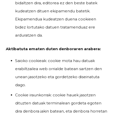
bidaltzen dira, editorea ez den beste batek
kudeatzen dituen ekipamendu batetik.
Ekipamendua kudeatzen duena cookieen
bidez lortutako datuen tratamenduaz ere
arduratzen da.
Aktibatuta ematen duten denboraren arabera:
Saioko cookieak: cookie mota hau datuak
erabiltzailea web orrialde batean sartzen den
unean jasotzeko eta gordetzeko diseinatuta
dago.
Cookie iraunkorrak: cookie hauek jasotzen
dituzten datuak terminalean gordeta egoten
dira denbora jakin batean, eta denbora horretan