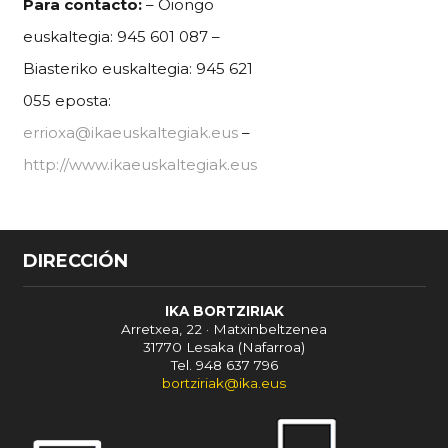
Para contacto:
– Oiongo
euskaltegia: 945 601 087 –
Biasteriko euskaltegia: 945 621
055 eposta:
errioxa@ikaeuskaltegiak.eus
–
http://www.ikaeuskaltegiak.eus
DIRECCIÓN
IKA BORTZIRIAK
Arretxea, 22 · Matxinbeltzenea
31770 Lesaka (Nafarroa)
Tel. 948 637 796
bortziriak@ika.eus