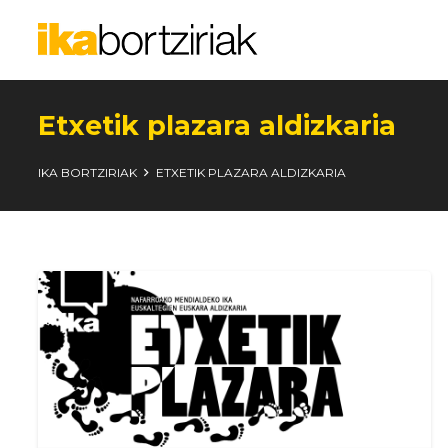
Etxetik plazara aldizkaria
IKA BORTZIRIAK
ETXETIK PLAZARA ALDIZKARIA