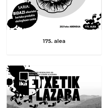
175. alea