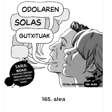
165. alea