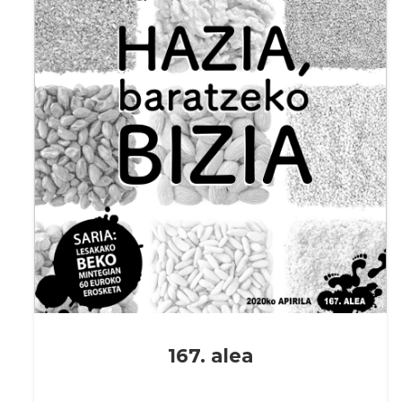
167. alea