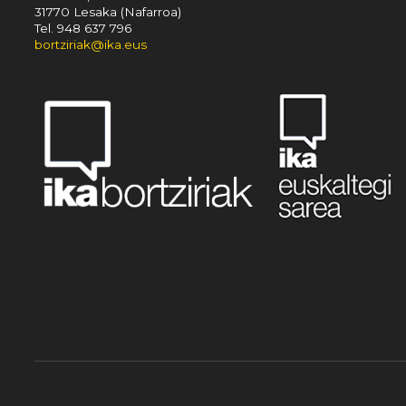
31770 Lesaka (Nafarroa)
Tel. 948 637 796
bortziriak@ika.eus