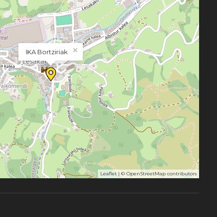
×
IKA Bortziriak
Leaflet
| ©
OpenStreetMap
contributors