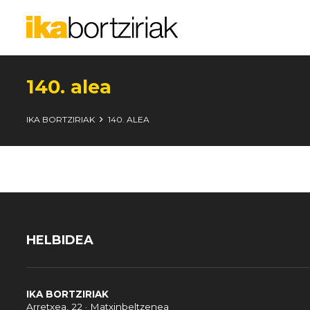
140. alea
IKA BORTZIRIAK
140. ALEA
HELBIDEA
IKA BORTZIRIAK
Arretxea, 22 · Matxinbeltzenea