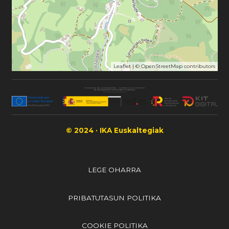
Leaflet
| ©
OpenStreetMap
contributors
© 2024 · IKA Euskaltegiak
LEGE OHARRA
PRIBATUTASUN POLITIKA
COOKIE POLITIKA