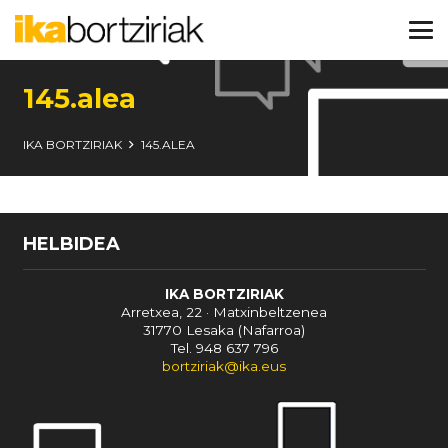
145.alea
IKA BORTZIRIAK
145.ALEA
HELBIDEA
IKA BORTZIRIAK
Arretxea, 22 · Matxinbeltzenea
31770 Lesaka (Nafarroa)
Tel. 948 637 796
bortziriak@ika.eus