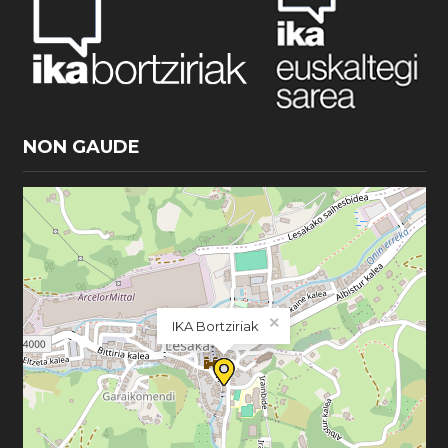
NON GAUDE
×
IKA Bortziriak