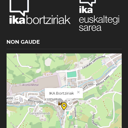
NON GAUDE
×
IKA Bortziriak