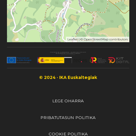
Leaflet
| ©
OpenStreetMap
contributors
© 2024 · IKA Euskaltegiak
LEGE OHARRA
PRIBATUTASUN POLITIKA
COOKIE POLITIKA