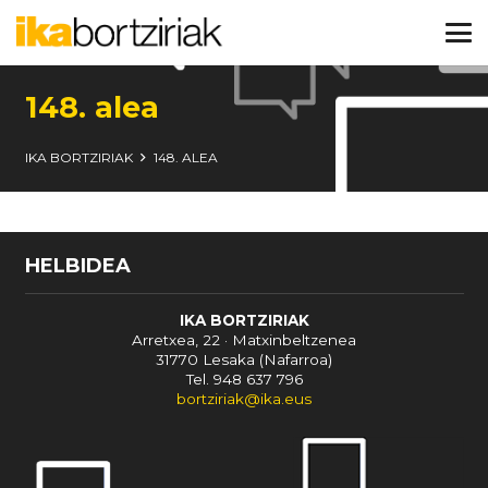
148. alea
IKA BORTZIRIAK
148. ALEA
HELBIDEA
IKA BORTZIRIAK
Arretxea, 22 · Matxinbeltzenea
31770 Lesaka (Nafarroa)
Tel. 948 637 796
bortziriak@ika.eus