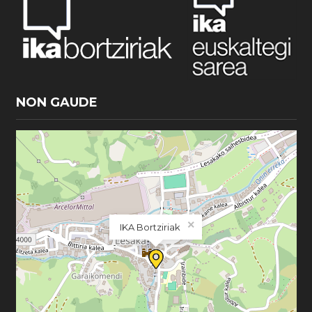
NON GAUDE
×
IKA Bortziriak