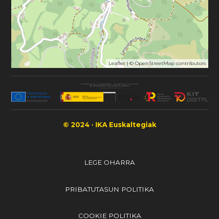
Leaflet
| ©
OpenStreetMap
contributors
© 2024 · IKA Euskaltegiak
LEGE OHARRA
PRIBATUTASUN POLITIKA
COOKIE POLITIKA