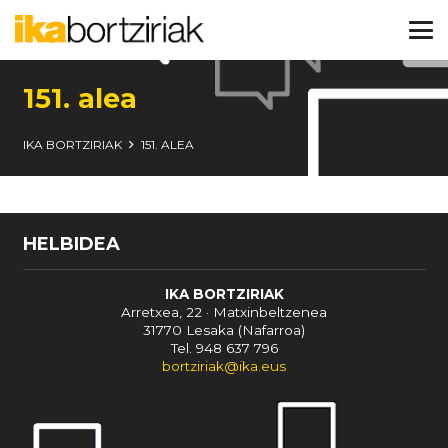
151. alea
IKA BORTZIRIAK
151. ALEA
HELBIDEA
IKA BORTZIRIAK
Arretxea, 22 · Matxinbeltzenea
31770 Lesaka (Nafarroa)
Tel. 948 637 796
bortziriak@ika.eus