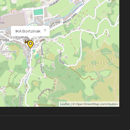
×
IKA Bortziriak
Leaflet
| ©
OpenStreetMap
contributors