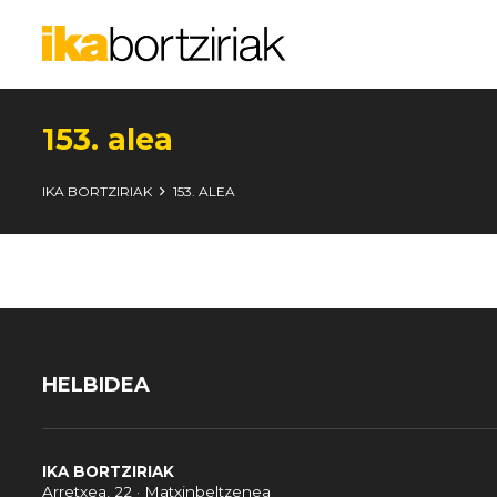
153. alea
IKA BORTZIRIAK
153. ALEA
HELBIDEA
IKA BORTZIRIAK
Arretxea, 22 · Matxinbeltzenea