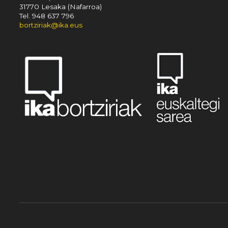
31770 Lesaka (Nafarroa)
Tel. 948 637 796
bortziriak@ika.eus