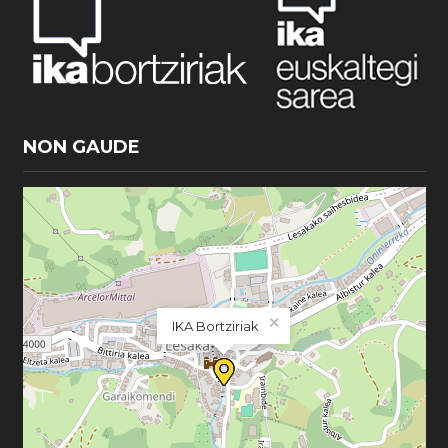
NON GAUDE
×
IKA Bortziriak