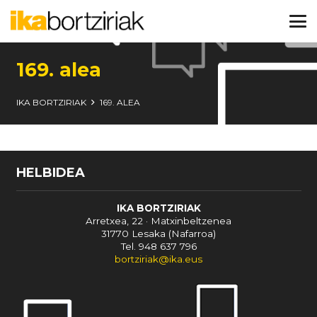
169. alea
IKA BORTZIRIAK
169. ALEA
HELBIDEA
IKA BORTZIRIAK
Arretxea, 22 · Matxinbeltzenea
31770 Lesaka (Nafarroa)
Tel. 948 637 796
bortziriak@ika.eus