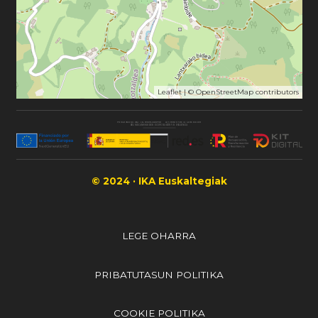
Leaflet
| ©
OpenStreetMap
contributors
© 2024 · IKA Euskaltegiak
LEGE OHARRA
PRIBATUTASUN POLITIKA
COOKIE POLITIKA