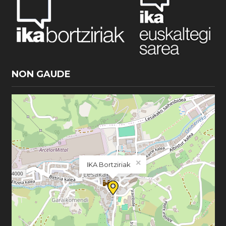
NON GAUDE
×
IKA Bortziriak