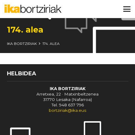
174. alea
IKA BORTZIRIAK
174. ALEA
HELBIDEA
IKA BORTZIRIAK
Arretxea, 22 · Matxinbeltzenea
31770 Lesaka (Nafarroa)
Tel. 948 637 796
bortziriak@ika.eus