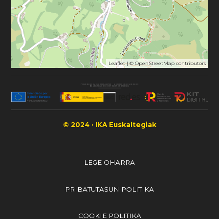
Leaflet
| ©
OpenStreetMap
contributors
© 2024 · IKA Euskaltegiak
LEGE OHARRA
PRIBATUTASUN POLITIKA
COOKIE POLITIKA